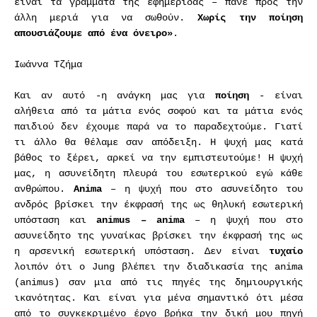
είναι τα γράμματα της εφημερίδας – πάνε προς την
άλλη μεριά για να σωθούν.
Χωρίς την ποίηση
απουσιάζουμε από ένα όνειρο»
.
Ιωάννα Τζήμα
Και αν αυτό -η ανάγκη μας για
ποίηση
- είναι
αλήθεια από τα μάτια ενός σοφού και τα μάτια ενός
παιδιού δεν έχουμε παρά να το παραδεχτούμε. Γιατί
τι άλλο θα θέλαμε σαν απόδειξη. Η ψυχή μας κατά
βάθος το ξέρει, αρκεί να την εμπιστευτούμε! Η ψυχή
μας, η ασυνείδητη πλευρά του εσωτερικού εγώ κάθε
ανθρώπου.
Αnima
– η ψυχή που στο ασυνείδητο του
ανδρός βρίσκει την έκφρασή της ως θηλυκή εσωτερική
υπόσταση και
animus – anima
– η ψυχή που στο
ασυνείδητο της γυναίκας βρίσκει την έκφρασή της ως
η αρσενική εσωτερική υπόσταση. Δεν είναι
τυχαίο
λοιπόν ότι ο Jung βλέπει την διαδικασία της anima
(animus) σαν μια από τις πηγές της δημιουργικής
ικανότητας. Και είναι για μένα σημαντικό ότι μέσα
από το συγκεκριμένο έργο βρήκα την δική μου πηγή