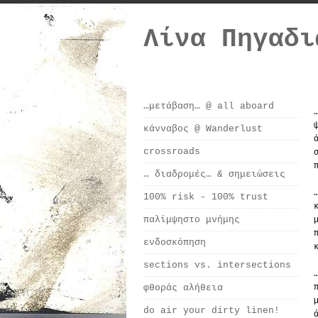
Λίνα Πηγαδι
…μετάβαση… @ all aboard
κάνναβος @ Wanderlust
crossroads
… διαδρομές… & σημειώσεις
100% risk - 100% trust
παλίμψηστο μνήμης
ενδοσκόπηση
sections vs. intersections
φθοράς αλήθεια
do air your dirty linen!