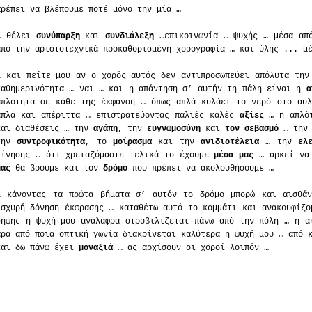
πρέπει να βλέπουμε ποτέ μόνο την μία …
… θέλει
συνύπαρξη
και
συνδιάλεξη
…επικοινωνία … ψυχής … μέσα από
από την αριστοτεχνικά προκαθορισμένη χορογραφία … και ύλης ... μ
… και πείτε μου αν ο χορός αυτός δεν αντιπροσωπεύει απόλυτα την
καθημερινότητα … ναι … και η απάντηση σ’ αυτήν τη πάλη είναι η
α
απλότητα σε κάθε της έκφανση … όπως απλά κυλάει το νερό στο αυ
απλά και απέριττα … επιστρατεύοντας παλιές καλές
αξίες
… η απλότ
και διαθέσεις … την
αγάπη
, την
ευγνωμοσύνη
και
τον σεβασμό
… τη
την
συντροφικότητα
, το
μοίρασμα
και την
ανιδιοτέλεια
… την
ελ
κίνησης … ότι χρειαζόμαστε τελικά το έχουμε
μέσα μας
… αρκεί να 
μας
θα βρούμε και τον
δρόμο
που πρέπει να ακολουθήσουμε …
… κάνοντας τα πρώτα βήματα σ’ αυτόν το δρόμο μπορώ και αισθά
ισχυρή δόνηση έκφρασης … καταθέτω αυτό το κομμάτι και ανακουφίζο
σήψης η ψυχή μου ανάλαφρα στροβιλίζεται πάνω από την πόλη … η α
άρα από ποια οπτική γωνία διακρίνεται καλύτερα η ψυχή μου … από 
και δω πάνω έχει
μοναξιά
… ας αρχίσουν οι χοροί λοιπόν …