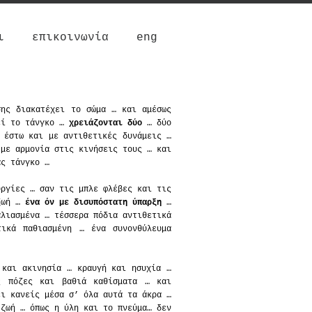
ι
επικοινωνία
eng
σης διακατέχει το σώμα … και αμέσως
εί το τάνγκο …
χρειάζονται δύο
… δύο
 έστω και με αντιθετικές δυνάμεις …
 με αρμονία στις κινήσεις τους … και
ας τάνγκο …
υργίες … σαν τις μπλε φλέβες και τις
 ζωή …
ένα όν με δισυπόστατη ύπαρξη
…
αλιασμένα … τέσσερα πόδια αντιθετικά
τικά παθιασμένη … ένα συνονθύλευμα
 και ακινησία … κραυγή και ησυχία …
ς πόζες και βαθιά καθίσματα … και
ει κανείς μέσα σ’ όλα αυτά τα άκρα …
ζωή … όπως η ύλη και το πνεύμα… δεν