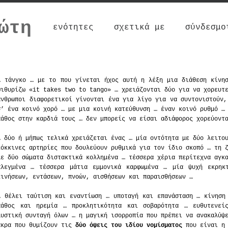
ώτη
ενότητες
σχετικά με
σύνδεσμο
… τάνγκο … με το που γίνεται ήχος αυτή η λέξη μια διάθεση κίνη
ψιθυρίζω «it takes two to tango» … χρειάζονται δύο για να χορευτ
άνθρωποι διαφορετικοί γίνονται ένα για λίγο για να συντονιστούν,
σ’ ένα κοινό χορό … με μια κοινή κατεύθυνση … έναν κοινό ρυθμό …
πάθος στην καρδιά τους … δεν μπορείς να είσαι αδιάφορος χορεύοντ
… δύο ή μήπως τελικά χρειάζεται ένας … μία οντότητα με δύο λειτο
κόκκινες αρτηρίες που δουλεύουν ρυθμικά για τον ίδιο σκοπό … τη
με δύο σώματα διστακτικά κολλημένα … τέσσερα χέρια περίτεχνα αγκ
πλεγμένα … τέσσερα μάτια εμμονικά καρφωμένα … μία ψυχή εκρηκ
κινήσεων, εντάσεων, πνοών, αισθήσεων και παραισθήσεων …
… θέλει ταύτιση και εναντίωση … υποταγή και επανάσταση … κίνηση
πάθος και ηρεμία … προκλητικότητα και σοβαρότητα … ευθυτενεί
μυστική συνταγή όλων … η μαγική ισορροπία που πρέπει να ανακαλύψ
άκρα που θυμίζουν τις
δύο όψεις του ιδίου νομίσματος
που είναι η 