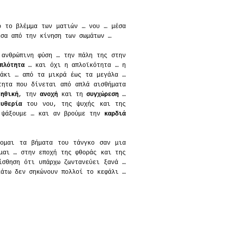
 το βλέμμα των ματιών … νου … μέσα
έσα από την κίνηση των σωμάτων …
 ανθρώπινη φύση … την πάλη της στην
πλότητα
… και όχι η απλοϊκότητα … η
λάκι … από τα μικρά έως τα μεγάλα …
ητα που δίνεται από απλά αισθήματα
ν
ηθική
, την
ανοχή
και τη
συγχώρεση
…
ευθερία
του νου, της ψυχής και της
ψάξουμε … και αν βρούμε την
καρδιά
νομαι τα βήματα του τάνγκο σαν μια
μαι … στην εποχή της φθοράς και της
ίσθηση ότι υπάρχω ζωντανεύει ξανά …
κάτω δεν σηκώνουν πολλοί το κεφάλι …